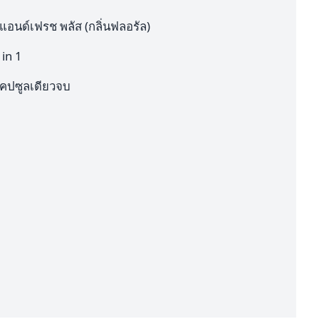
นแอนด์เฟรช พลัส (กลิ่นฟลอรัล)
 in 1
แคปซูลเดียวจบ