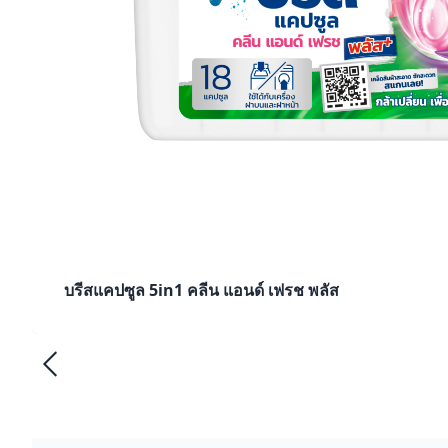
บรีสแคปซูล 5in1 คลีน แอนด์ เฟรช พลัส