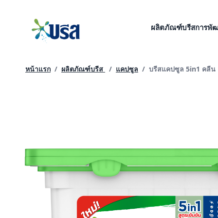
ข้าม
ไป
ผลิตภัณฑ์บรีส
การพัฒน
ที่
เนื้อหา
หน้าปัจจุบัน:
หน้าแรก
/
ผลิตภัณฑ์บรีส
/
แคปซูล
/
บรีสแคปซูล 5in1 คลีน 