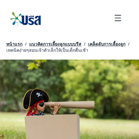
ข้าม
ไป
Menu
ที่
เนื้อหา
หน้าแรก
/
แนวคิดการเลี้ยงลูกแบบบรีส
/
เคล็ดลับการเลี้ยงลูก
/
หน้าปัจจุบัน:
เทคนิคง่ายๆสอนเจ้าตัวเล็กให้เป็นเด็กตื่นเช้า