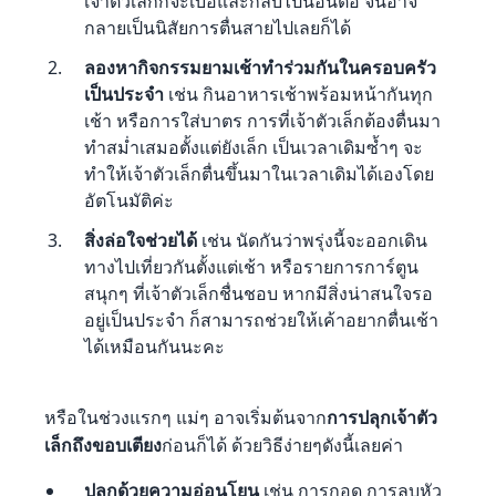
เจ้าตัวเล็กก็จะเบื่อและกลับไปนอนต่อ จนอาจ
กลายเป็นนิสัยการตื่นสายไปเลยก็ได้
ลองหากิจกรรมยามเช้าทำร่วมกันในครอบครัว
เป็นประจำ
เช่น กินอาหารเช้าพร้อมหน้ากันทุก
เช้า หรือการใส่บาตร การที่เจ้าตัวเล็กต้องตื่นมา
ทำสม่ำเสมอตั้งแต่ยังเล็ก เป็นเวลาเดิมซ้ำๆ จะ
ทำให้เจ้าตัวเล็กตื่นขึ้นมาในเวลาเดิมได้เองโดย
อัตโนมัติค่ะ
สิ่งล่อใจช่วยได้
เช่น นัดกันว่าพรุ่งนี้จะออกเดิน
ทางไปเที่ยวกันตั้งแต่เช้า หรือรายการการ์ตูน
สนุกๆ ที่เจ้าตัวเล็กชื่นชอบ หากมีสิ่งน่าสนใจรอ
อยู่เป็นประจำ ก็สามารถช่วยให้เค้าอยากตื่นเช้า
ได้เหมือนกันนะคะ
หรือในช่วงแรกๆ แม่ๆ อาจเริ่มต้นจาก
การปลุกเจ้าตัว
เล็กถึงขอบเตียง
ก่อนก็ได้ ด้วยวิธีง่ายๆดังนี้เลยค่า
ปลุกด้วยความอ่อนโยน
เช่น การกอด การลูบหัว